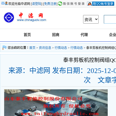
欢迎光临中滤网 [
请登陆
] [
免费注册
]
首页
招商
代理
企
首页
>
资讯信息
>
行情动态
>
行情动态
> 泰丰剪板机控制阀组QC1
泰丰剪板机控制阀组QC11
来源：中滤网 发布日期：2025-12-05 
次 文章