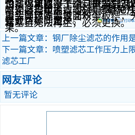
畅，喷涂效率下降，甚至引发
也建议更换 —— 长期积累的
设备停机超过 1 个月重新启动
（如深色粉末、细粉）或 24 小
时，必须更换滤芯 —— 避免
喷涂过程中出现 “反吹频繁但
用实则已降低过滤效率。
置会导致滤芯表面粉尘板结，
查，达标即更换。
差或杂质问题。
堵塞且无法再生，必须更换。
分享到...
打印本
果。
上一篇文章：
钢厂除尘滤芯的作用是
下一篇文章：
喷塑滤芯工作压力上限是
滤芯工厂
网友评论
暂无评论