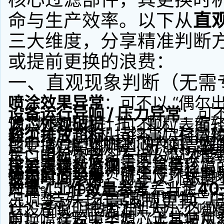
命与生产效率。以下从
直
三大维度，分享精准判断
或提前更换的浪费：
一、直观现象判断（无需
喷涂效果异常
：可不以 “偶尔
设备运行异响 / 压力异常
：可不
惕 “频繁出现针孔、颗粒、缩
滤芯外观破损
：可不以 “表面
必须关注 “风机持续高负荷运转
粉尘排放超标
：可不以 “轻微
核心信号，说明滤芯表面已吸
即更换 “出现撕裂、开胶、变形
二、数据监测判断（精准
足、出粉不均匀”—— 滤芯堵
气口明显冒粉、车间粉尘浓度骤
枪，导致涂层质量不合格。
穿透滤芯，不仅污染涂装环境
压差表读数监测
：这是最核心
持风量被迫超负荷工作，长期
失去过滤功能，既违反环保要
使用时间参考
：可不以 “固定
部件。
为 5-15mbar，当压差升至
40
产量 / 工件数量参考
：当滤芯
况调整 —— 在常规喷塑生产中
三、特殊场景强制更换（
以设备说明书为准）时，必须更
1-2 万件，根据工件大小、
时），祥芳喷塑滤芯正常使用寿
更换喷涂粉末类型（尤其是从