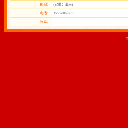
邮编：
(安徽；淮南)
电话：
1553-8062576
传真：