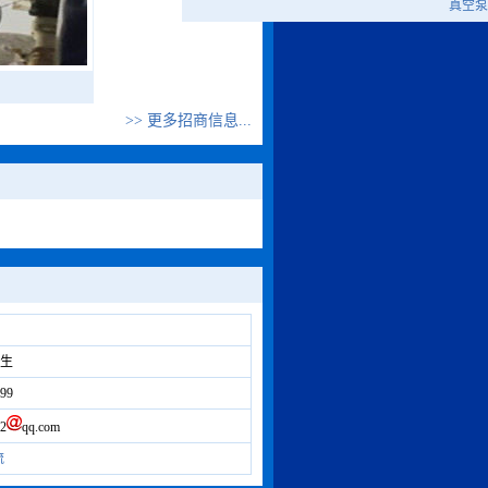
真空泵
>> 更多招商信息...
先生
99
2
qq.com