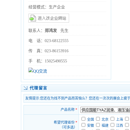
经营模式：生产企业
联系人：
郑鸿发
先生
电 话：023-68122555
传 真：023-86153916
手 机：15025490555
代理留言
友情提示:您还在为找不到产品而苦恼么？您还在一次次的展会上疲
产品名称
*
全国
北京
上海
希望代理省份
*
安徽
福建
江西
（可多选）