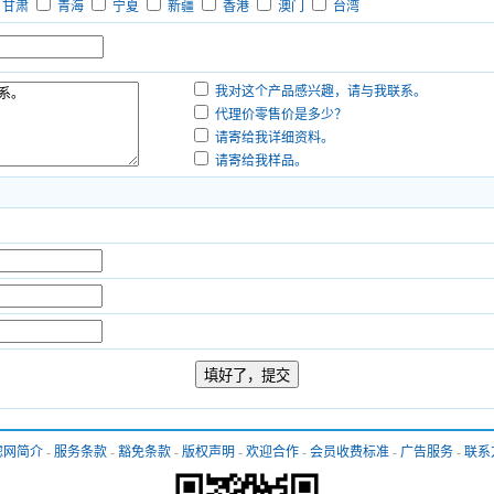
甘肃
青海
宁夏
新疆
香港
澳门
台湾
我对这个产品感兴趣，请与我联系。
代理价零售价是多少？
请寄给我详细资料。
请寄给我样品。
滤网简介
-
服务条款
-
豁免条款
-
版权声明
-
欢迎合作
-
会员收费标准
-
广告服务
-
联系