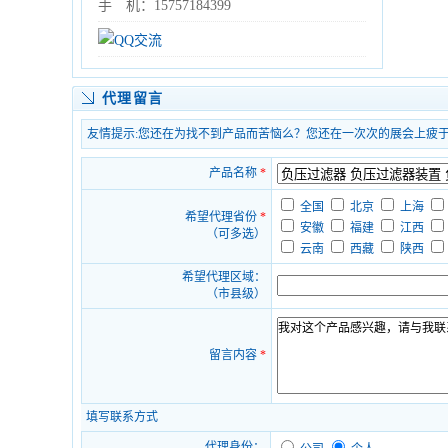
手 机：15757184399
代理留言
友情提示:您还在为找不到产品而苦恼么？您还在一次次的展会上疲
产品名称
*
全国
北京
上海
希望代理省份
*
安徽
福建
江西
（可多选）
云南
西藏
陕西
希望代理区域：
（市县级）
留言内容
*
填写联系方式
代理身份：