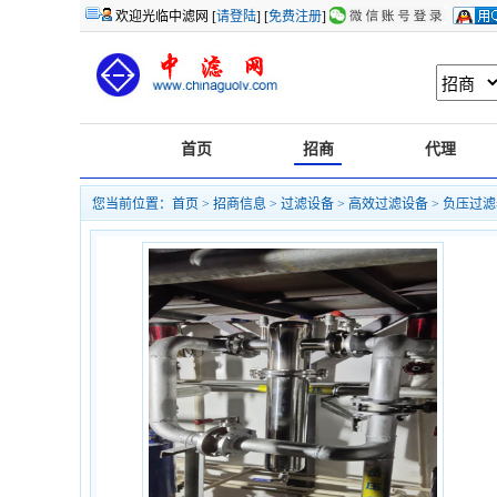
欢迎光临中滤网 [
请登陆
] [
免费注册
]
首页
招商
代理
您当前位置：
首页
>
招商信息
>
过滤设备
>
高效过滤设备
> 负压过