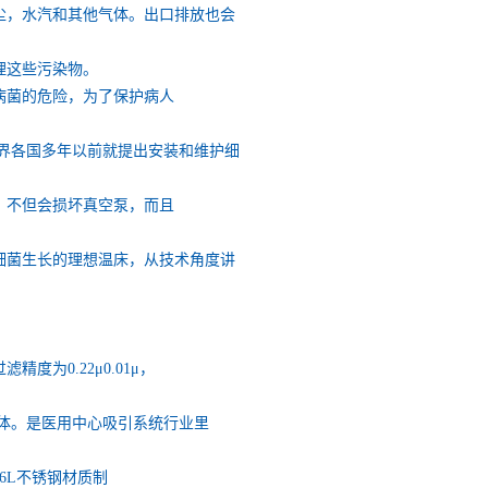
尘，水汽和其他气体。出口排放也会
理这些污染物。
病菌的危险，为了保护病人
界各国多年以前就提出安装和维护细
，不但会损坏真空泵，而且
细菌生长的理想温床，从技术角度讲
为0.22μ0.01μ，
噬菌体。是医用中心吸引系统行业里
6L不锈钢材质制