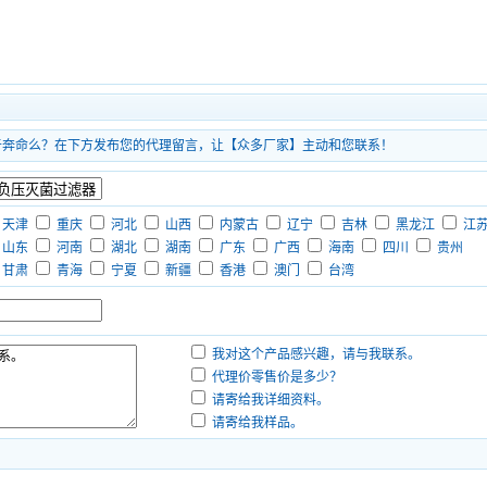
于奔命么？在下方发布您的代理留言，让【众多厂家】主动和您联系！
天津
重庆
河北
山西
内蒙古
辽宁
吉林
黑龙江
江
山东
河南
湖北
湖南
广东
广西
海南
四川
贵州
甘肃
青海
宁夏
新疆
香港
澳门
台湾
我对这个产品感兴趣，请与我联系。
代理价零售价是多少？
请寄给我详细资料。
请寄给我样品。