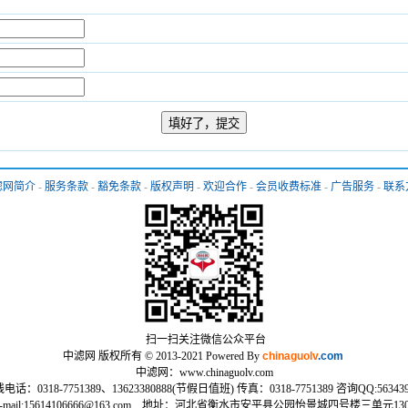
滤网简介
-
服务条款
-
豁免条款
-
版权声明
-
欢迎合作
-
会员收费标准
-
广告服务
-
联系
扫一扫关注微信公众平台
中滤网 版权所有 © 2013-2021 Powered By
chinaguolv
.com
中滤网：www.chinaguolv.com
电话：0318-7751389、13623380888(节假日值班) 传真：0318-7751389 咨询QQ:563439
E-mail:15614106666@163.com 地址：河北省衡水市安平县公园怡景城四号楼三单元130