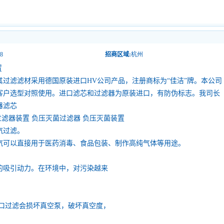
8
招商区域:
杭州
置
其过滤滤材采用德国原装进口HV公司产品，注册商标为“佳洁”牌。本公司
客户选型对照使用。进口滤芯和过滤器为原装进口，有防伪标志。我司长
器滤芯
滤器装置 负压灭菌过滤器 负压灭菌装置
汽过滤。
汽可以直接用于医药消毒、食品包装、制作高纯气体等用途。
的吸引动力。在环境中，对污染越来
口过滤会损坏真空泵，破坏真空度，