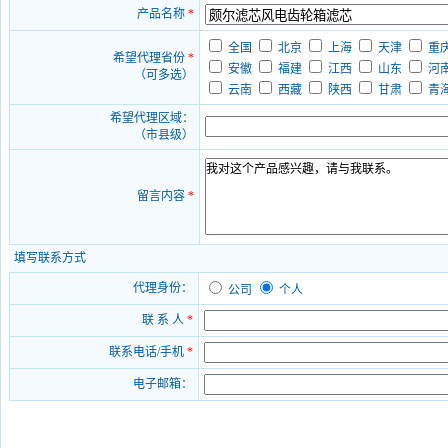
产品名称
*
全国
北京
上海
天津
重
希望代理省份
*
安徽
福建
江西
山东
河
（可多选）
云南
西藏
陕西
甘肃
青
希望代理区域：
（市县级）
留言内容
*
填写联系方式
代理身份：
公司
个人
联 系 人
*
联系电话/手机
*
电子邮箱：