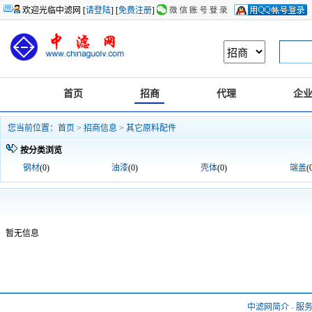
欢迎光临中滤网 [
请登陆
] [
免费注册
]
首页
招商
代理
企
您当前位置：
首页
>
招商信息
>
其它原料配件
按分类浏览
钢材
(0)
油漆
(0)
壳体
(0)
端盖
(
暂无信息
中滤网简介
-
服