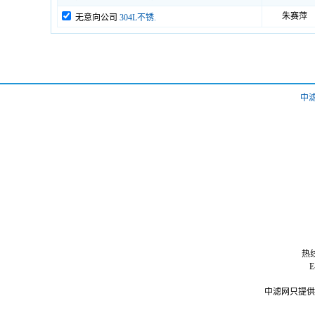
朱赛萍
无意向公司
304L不锈.
中
热线
中滤网只提供