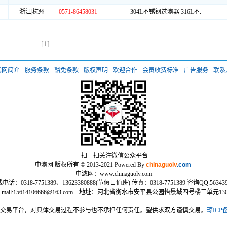
浙江|杭州
0571-86458031
304L不锈钢过滤器 316L不.
[1]
滤网简介
-
服务条款
-
豁免条款
-
版权声明
-
欢迎合作
-
会员收费标准
-
广告服务
-
联系
扫一扫关注微信公众平台
中滤网 版权所有 © 2013-2021 Powered By
chinaguolv
.com
中滤网：www.chinaguolv.com
电话：0318-7751389、13623380888(节假日值班) 传真：0318-7751389 咨询QQ:563439
E-mail:15614106666@163.com 地址：河北省衡水市安平县公园怡景城四号楼三单元130
交易平台，对具体交易过程不参与也不承担任何责任。望供求双方谨慎交易。
琼ICP备