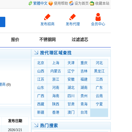
繁體中文
使用帮助
设为首页
收藏本站
发布招商
发布代理
会员中心
报价
不锈钢网
过滤滤芯
按代理区域查找
北京
上海
天津
重庆
河北
山西
内蒙古
辽宁
吉林
黑龙江
江苏
浙江
安徽
福建
江西
理商
(0)
山东
河南
湖北
湖南
广东
广西
海南
四川
贵州
云南
西藏
陕西
甘肃
青海
宁夏
新疆
香港
澳门
台湾
发布日期
热门搜索
2026/3/21