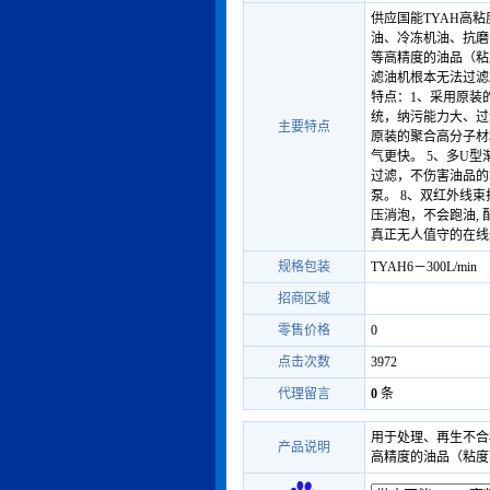
供应国能TYAH高
油、冷冻机油、抗磨
等高精度的油品（粘度
滤油机根本无法过滤
特点：1、采用原装
统，纳污能力大、过
主要特点
原装的聚合高分子材
气更快。 5、多U
过滤，不伤害油品的
泵。 8、双红外线
压消泡，不会跑油,
真正无人值守的在线
规格包装
TYAH6－300L/min
招商区域
零售价格
0
点击次数
3972
代理留言
0
条
用于处理、再生不合
产品说明
高精度的油品（粘度范