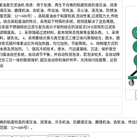
粘度油真空滤油机 用途：用于处理、再生不合格的粘度较高的液压油、润滑
液压油、磨煤机油、齿轮油、传动油、导热油、淬火油、清洗油、防锈油
范围：32～680号）。高粘度油由于粘度较高,流动性差,过滤阻力大,传统
。结合高粘度油的特点，采用如下特殊的系统，就彻底解决了这些难题。
的多层不锈钢网状过滤与复合高分子吸附结合的深层次DFH双矩形过滤系
滤精度高。 2、采用强磁过滤材料，能有效除去铁屑等金属杂质。 3、采用
料，破乳化。 4、采用聚结分离与真空复式三维立体闪蒸相结合，脱水、脱
型渐密式碳纤维素远红外线加热器，均匀加热，节能降耗。 6、纯物理方式的
本质及添加剂。 7、强风冷却技术，使水、汽迅速凝结、沉淀，保护真空
束扫描油自控系统，自动调节平衡，并自动检测泡沫，若泡沫较多，会自动降
 配合三位一体的联锁保护, 超压自动停机保护并声、光持续闪烁报警，达到
运.
格的粘度较高的液压油、润滑油、冷冻机油、抗磨液压油、磨煤机油、齿轮油、传动
围：32～680号）。