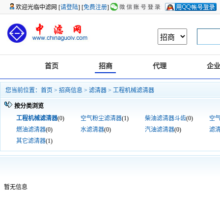
欢迎光临中滤网 [
请登陆
] [
免费注册
]
首页
招商
代理
企
您当前位置：
首页
>
招商信息
>
滤清器
> 工程机械滤清器
按分类浏览
工程机械滤清器
(0)
空气粉尘滤清器
(1)
柴油滤清器斗齿
(0)
空
燃油滤清器
(0)
水滤清器
(0)
汽油滤清器
(0)
滤
其它滤清器
(1)
暂无信息